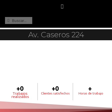
Av. Caseros 224
+
0
+
0
+
Trabajos
Clientes satisfechos
Horas de trabajo
realizados